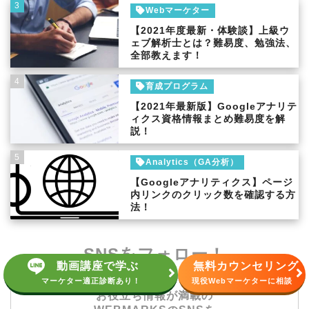
3
Webマーケター
【2021年度最新・体験談】上級ウ
ェブ解析士とは？難易度、勉強法、
全部教えます！
4
育成プログラム
【2021年最新版】Googleアナリテ
ィクス資格情報まとめ難易度を解
説！
5
Analytics（GA分析）
【Googleアナリティクス】ページ
内リンクのクリック数を確認する方
法！
SNSをフォロー！
動画講座で学ぶ
無料カウンセリング
マーケター適正診断あり！
現役Webマーケターに相談
お役立ち情報が満載の