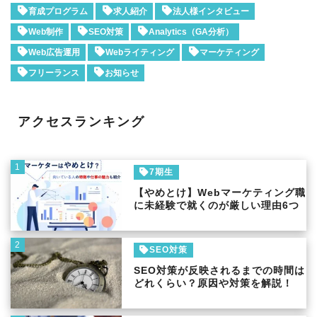
育成プログラム
求人紹介
法人様インタビュー
Web制作
SEO対策
Analytics（GA分析）
Web広告運用
Webライティング
マーケティング
フリーランス
お知らせ
アクセスランキング
1
7期生
【やめとけ】Webマーケティング職
に未経験で就くのが厳しい理由6つ
2
SEO対策
SEO対策が反映されるまでの時間は
どれくらい？原因や対策を解説！