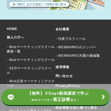
HOME
会社概要
個人の方へ
代表プロフィール
Webマーケティングスクール
WEBMARKSのメンバー
講座一覧
WEBMARKS共通の価値観
Webマーケティングスクール
採用情報
SEOマーケティングスクー
ル
問い合わせ
Web広告マーケティングスク
ール
PrivacyPolicy
【無料】５Days動画講座で学ぶ
SEOライタースクール
Webマーケター養成スクール
利用規約
適正診断
Webマーケター
あり！
GA4スクール
特定商取引法に基づく表示
データベース型サイトSEO