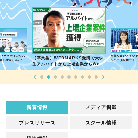
「lotsful」に
MARKS受講で大学
魚住りえのカイシャを伝えるテレビ様
介いただきました
上場企業からWeb
への出演レポート
新着情報
メディア掲載
プレスリリース
スクール情報