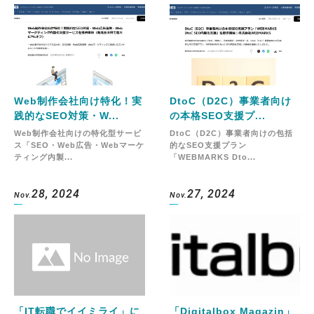
Web制作会社向け特化！実
DtoC（D2C）事業者向け
践的なSEO対策・W...
の本格SEO支援プ...
Web制作会社向けの特化型サービ
DtoC（D2C）事業者向けの包括
ス「SEO・Web広告・Webマーケ
的なSEO支援プラン
ティング内製...
「WEBMARKS Dto...
28, 2024
27, 2024
Nov.
Nov.
「IT転職でイイミライ」に
「Digitalbox Magazin」