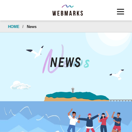
HOME
/
News