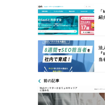
「
紹
法
『
当
前の記事