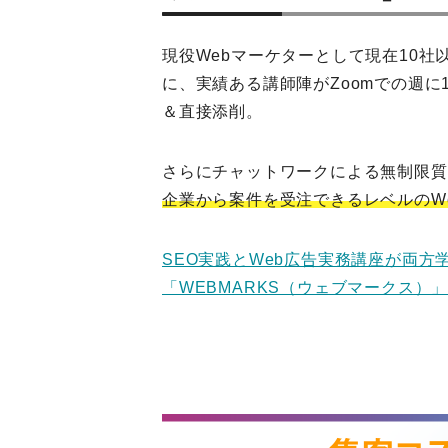
現役Webマーケターとして現在10
に、実績ある講師陣がZoomでの週
＆直接添削。
さらにチャットワークによる無制限質
企業から案件を受注できるレベルのW
SEO実践とWeb広告実務講座が両方
「WEBMARKS（ウェブマークス）