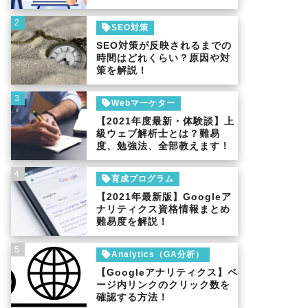
2
SEO対策
SEO対策が反映されるまでの
時間はどれくらい？原因や対
策を解説！
3
Webマーケター
【2021年度最新・体験談】上
級ウェブ解析士とは？難易
度、勉強法、全部教えます！
4
育成プログラム
【2021年最新版】Googleア
ナリティクス資格情報まとめ
難易度を解説！
5
Analytics（GA分析）
【Googleアナリティクス】ペ
ージ内リンクのクリック数を
確認する方法！