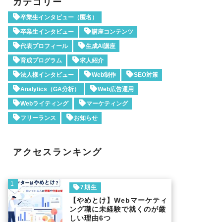
カテゴリー
卒業生インタビュー（匿名）
卒業生インタビュー
講座コンテンツ
代表プロフィール
生成AI講座
育成プログラム
求人紹介
法人様インタビュー
Web制作
SEO対策
Analytics（GA分析）
Web広告運用
Webライティング
マーケティング
フリーランス
お知らせ
アクセスランキング
1
7期生
【やめとけ】Webマーケティ
ング職に未経験で就くのが厳
しい理由6つ