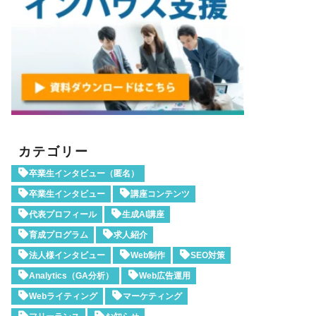
カテゴリー
卒業生インタビュー（匿名）
卒業生インタビュー
講座コンテンツ
代表プロフィール
生成AI講座
育成プログラム
求人紹介
法人様インタビュー
Web制作
SEO対策
Analytics（GA分析）
Web広告運用
Webライティング
マーケティング