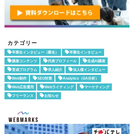
カテゴリー
卒業生インタビュー（匿名）
卒業生インタビュー
講座コンテンツ
代表プロフィール
生成AI講座
育成プログラム
求人紹介
法人様インタビュー
Web制作
SEO対策
Analytics（GA分析）
Web広告運用
Webライティング
マーケティング
フリーランス
お知らせ