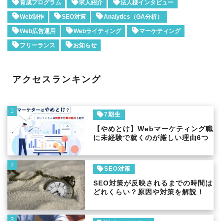
育成プログラム
求人紹介
法人様インタビュー
Web制作
SEO対策
Analytics（GA分析）
Web広告運用
Webライティング
マーケティング
フリーランス
お知らせ
アクセスランキング
1
7期生
【やめとけ】Webマーケティング職
に未経験で就くのが厳しい理由6つ
2
SEO対策
SEO対策が反映されるまでの時間は
どれくらい？原因や対策を解説！
3