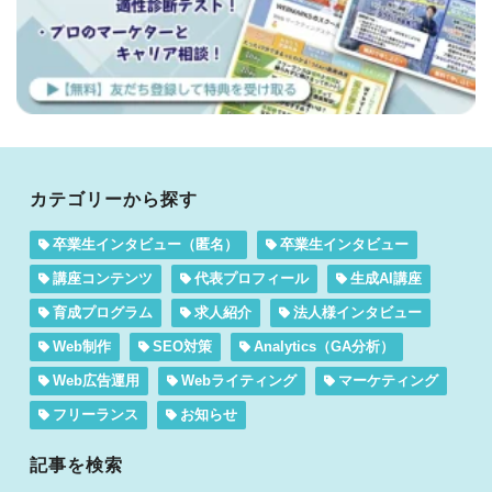
カテゴリーから探す
卒業生インタビュー（匿名）
卒業生インタビュー
講座コンテンツ
代表プロフィール
生成AI講座
育成プログラム
求人紹介
法人様インタビュー
Web制作
SEO対策
Analytics（GA分析）
Web広告運用
Webライティング
マーケティング
フリーランス
お知らせ
記事を検索