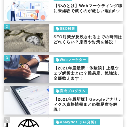
【やめとけ】Webマーケティング職
に未経験で就くのが厳しい理由6つ
2
SEO対策
SEO対策が反映されるまでの時間は
どれくらい？原因や対策を解説！
3
Webマーケター
【2021年度最新・体験談】上級ウ
ェブ解析士とは？難易度、勉強法、
全部教えます！
4
育成プログラム
【2021年最新版】Googleアナリテ
ィクス資格情報まとめ難易度を解
説！
5
Analytics（GA分析）