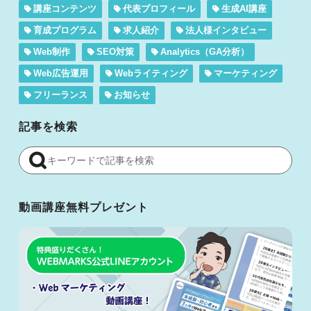
講座コンテンツ
代表プロフィール
生成AI講座
育成プログラム
求人紹介
法人様インタビュー
Web制作
SEO対策
Analytics（GA分析）
Web広告運用
Webライティング
マーケティング
フリーランス
お知らせ
記事を検索
動画講座無料プレゼント