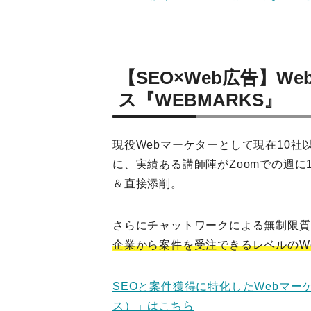
【SEO×Web広告】
ス『WEBMARKS』
現役Webマーケターとして現在10
に、実績ある講師陣がZoomでの週
＆直接添削。
さらにチャットワークによる無制限質
企業から案件を受注できるレベルのW
SEOと案件獲得に特化したWebマー
ス）」はこちら