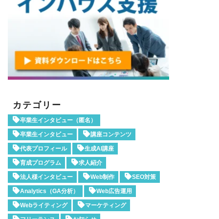
カテゴリー
卒業生インタビュー（匿名）
卒業生インタビュー
講座コンテンツ
代表プロフィール
生成AI講座
育成プログラム
求人紹介
法人様インタビュー
Web制作
SEO対策
Analytics（GA分析）
Web広告運用
Webライティング
マーケティング