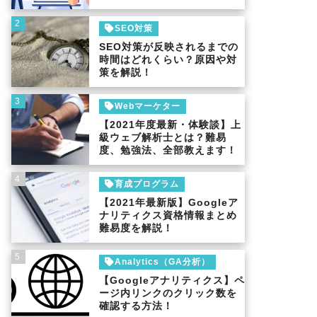
2
SEO対策
SEO対策が反映されるまでの
時間はどれくらい？原因や対
策を解説！
3
Webマーケター
【2021年度最新・体験談】上
級ウェブ解析士とは？難易
度、勉強法、全部教えます！
4
育成プログラム
【2021年最新版】Googleア
ナリティクス資格情報まとめ
難易度を解説！
5
Analytics（GA分析）
【Googleアナリティクス】ペ
ージ内リンクのクリック数を
確認する方法！