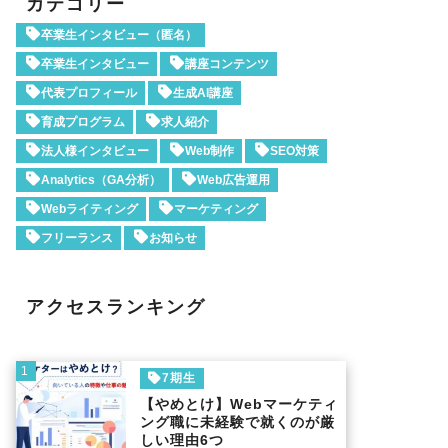
カテゴリー
卒業生インタビュー（匿名）
卒業生インタビュー
講座コンテンツ
代表プロフィール
生成AI講座
育成プログラム
求人紹介
法人様インタビュー
Web制作
SEO対策
Analytics（GA分析）
Web広告運用
Webライティング
マーケティング
フリーランス
お知らせ
アクセスランキング
1
7期生
【やめとけ】Webマーケティ
ング職に未経験で就くのが厳
しい理由6つ