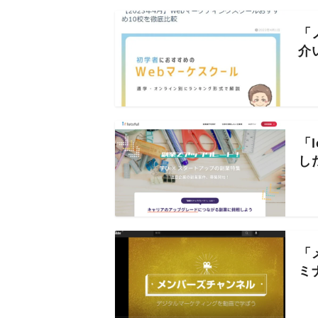
「
介
「
し
「
ミ