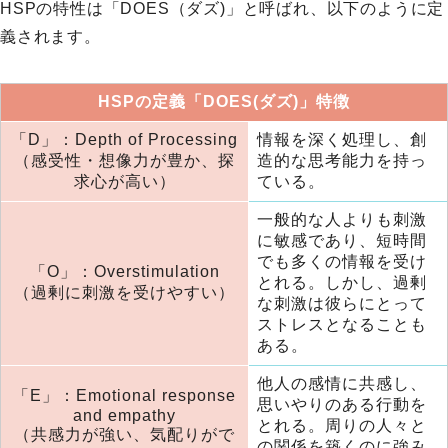
HSPの特性は「DOES（ダズ)」と呼ばれ、以下のように定
義されます。
HSPの定義「DOES(ダズ)」特徴
「D」：Depth of Processing
情報を深く処理し、創
（感受性・想像力が豊か、探
造的な思考能力を持っ
求心が高い）
ている。
一般的な人よりも刺激
に敏感であり、短時間
でも多くの情報を受け
「O」：Overstimulation
とれる。しかし、過剰
（過剰に刺激を受けやすい）
な刺激は彼らにとって
ストレスとなることも
ある。
他人の感情に共感し、
「E」：Emotional response
思いやりのある行動を
and empathy
とれる。周りの人々と
（共感力が強い、気配りがで
の関係を築くのに強み