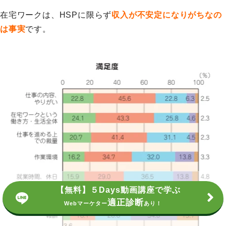
在宅ワークは、HSPに限らず
収入が不安定になりがちなの
は事実
です。
【無料】５Days動画講座で学ぶ
適正診断
Webマーケター
あり！