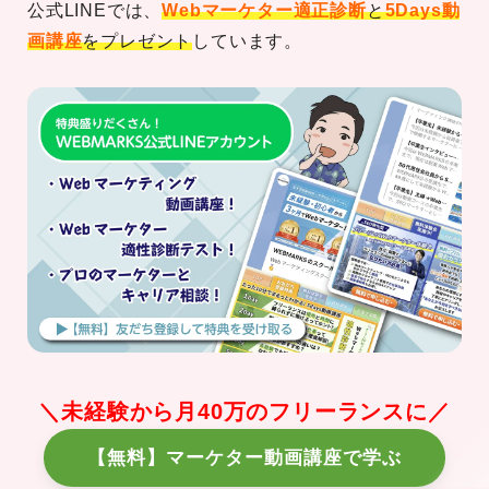
公式LINEでは、
Webマーケター適正診断
と
5Days動
画講座
をプレゼント
しています。
＼未経験から月40万のフリーランスに／
【無料】マーケター動画講座で学ぶ