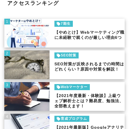
アクセスランキング
1
7期生
【やめとけ】Webマーケティング職
に未経験で就くのが厳しい理由6つ
2
SEO対策
SEO対策が反映されるまでの時間は
どれくらい？原因や対策を解説！
3
Webマーケター
【2021年度最新・体験談】上級ウ
ェブ解析士とは？難易度、勉強法、
全部教えます！
4
育成プログラム
【2021年最新版】Googleアナリテ