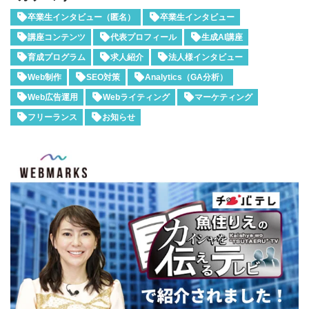
卒業生インタビュー（匿名）
卒業生インタビュー
講座コンテンツ
代表プロフィール
生成AI講座
育成プログラム
求人紹介
法人様インタビュー
Web制作
SEO対策
Analytics（GA分析）
Web広告運用
Webライティング
マーケティング
フリーランス
お知らせ