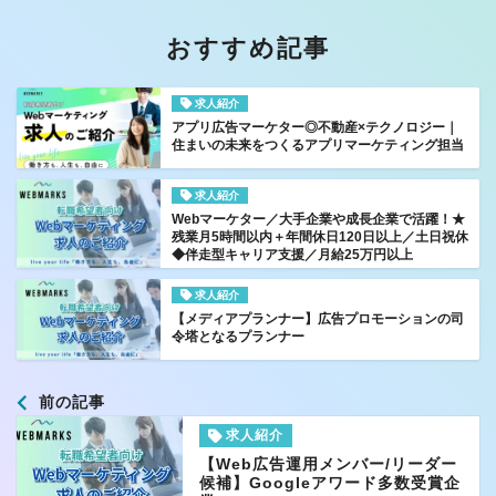
おすすめ記事
求人紹介
アプリ広告マーケター◎不動産×テクノロジー｜
住まいの未来をつくるアプリマーケティング担当
求人紹介
Webマーケター／大手企業や成長企業で活躍！★
残業月5時間以内＋年間休日120日以上／土日祝休
◆伴走型キャリア支援／月給25万円以上
求人紹介
【メディアプランナー】広告プロモーションの司
令塔となるプランナー
前の記事
求人紹介
【Web広告運用メンバー/リーダー
候補】Googleアワード多数受賞企