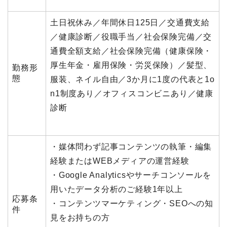
土日祝休み／年間休日125日／交通費支給
／健康診断／役職手当／社会保険完備／交
通費全額支給／社会保険完備（健康保険・
厚生年金・雇用保険・労災保険）／髪型、
勤務形
態
服装、ネイル自由／3か月に1度の代表と1o
n1制度あり／オフィスコンビニあり／健康
診断
・媒体問わず記事コンテンツの執筆・編集
経験またはWEBメディアの運営経験
・Google Analyticsやサーチコンソールを
用いたデータ分析のご経験1年以上
応募条
・コンテンツマーケティング・SEOへの知
件
見をお持ちの方