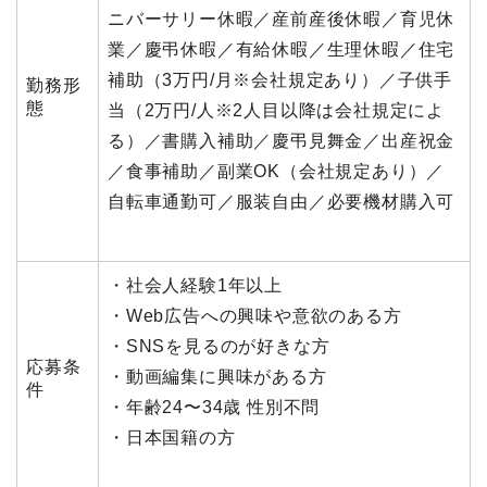
ニバーサリー休暇／産前産後休暇／育児休
業／慶弔休暇／有給休暇／生理休暇／住宅
補助（3万円/月※会社規定あり）／子供手
勤務形
態
当（2万円/人※2人目以降は会社規定によ
る）／書購入補助／慶弔見舞金／出産祝金
／食事補助／副業OK（会社規定あり）／
自転車通勤可／服装自由／必要機材購入可
・社会人経験1年以上
・Web広告への興味や意欲のある方
・SNSを見るのが好きな方
応募条
・動画編集に興味がある方
件
・年齢24〜34歳 性別不問
・日本国籍の方