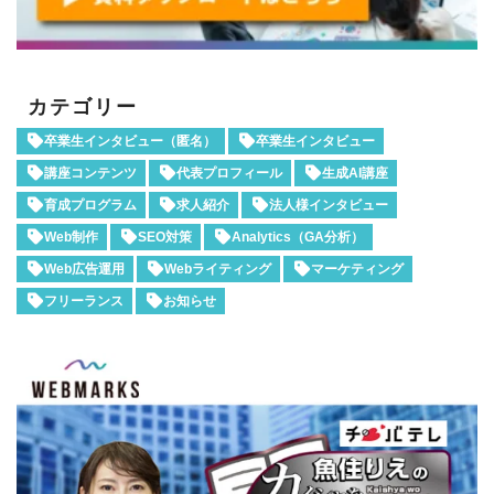
カテゴリー
卒業生インタビュー（匿名）
卒業生インタビュー
講座コンテンツ
代表プロフィール
生成AI講座
育成プログラム
求人紹介
法人様インタビュー
Web制作
SEO対策
Analytics（GA分析）
Web広告運用
Webライティング
マーケティング
フリーランス
お知らせ