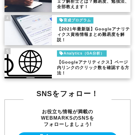
ェブ解析士とは？難易度、勉強法、
全部教えます！
4
育成プログラム
【2021年最新版】Googleアナリテ
ィクス資格情報まとめ難易度を解
説！
5
Analytics（GA分析）
【Googleアナリティクス】ページ
内リンクのクリック数を確認する方
法！
SNSをフォロー！
お役立ち情報が満載の
WEBMARKSのSNSを
フォローしましょう!