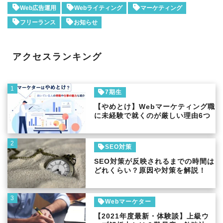
Web広告運用
Webライティング
マーケティング
フリーランス
お知らせ
アクセスランキング
1
7期生
【やめとけ】Webマーケティング職
に未経験で就くのが厳しい理由6つ
2
SEO対策
SEO対策が反映されるまでの時間は
どれくらい？原因や対策を解説！
3
Webマーケター
【2021年度最新・体験談】上級ウ