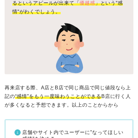
るというアピールが出来て「
優越感
」という
“
感
情
“
がわくでしょう。
再来店する際、A店とB店で同じ商品で同じ値段なら上
記の
“感情”
をもう一度味わうことができる
B店に行く人
が多くなると予想できます。以上のことからから
店舗やサイト内でユーザーに”なってほしい