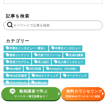
記事を検索
カテゴリー
卒業生インタビュー（匿名）
卒業生インタビュー
講座コンテンツ
代表プロフィール
生成AI講座
育成プログラム
求人紹介
法人様インタビュー
Web制作
SEO対策
Analytics（GA分析）
Web広告運用
Webライティング
マーケティング
フリーランス
お知らせ
動画講座で学ぶ
無料カウンセリング
マーケター適正診断あり！
現役Webマーケターに相談
アクセスランキング