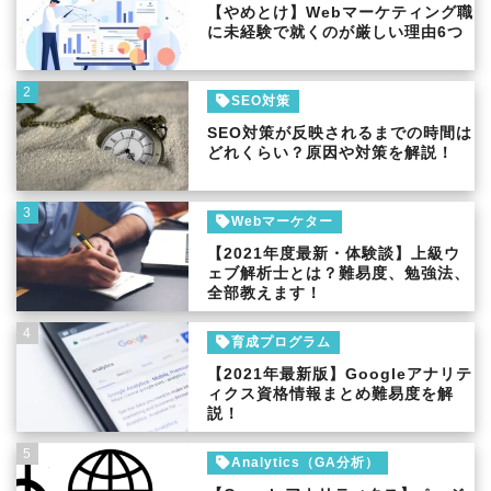
【やめとけ】Webマーケティング職
に未経験で就くのが厳しい理由6つ
2
SEO対策
SEO対策が反映されるまでの時間は
どれくらい？原因や対策を解説！
3
Webマーケター
【2021年度最新・体験談】上級ウ
ェブ解析士とは？難易度、勉強法、
全部教えます！
4
育成プログラム
【2021年最新版】Googleアナリテ
ィクス資格情報まとめ難易度を解
説！
5
Analytics（GA分析）