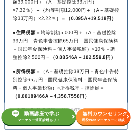
額39,000円＋（A－基礎控除33万円）
×7.32％｝＋｛均等割額12,000円＋（A－基礎控
除33万円）×2.22％｝＝
（0.095A+19,518円）
●住民税額
＝均等割額5,000円＋（A－基礎控除
33万円－青色申告控除65万円－国民健康保険料
－国民年金保険料－個人事業税額）×10％－調
整控除2,500円＝
（0.08546A－102,559.8円）
●所得税額
＝（A－基礎控除38万円－青色申告特
別控除65万円－国民健康保険料－国民年金保険
料－個人事業税額）×所得税率－控除額＝
（0.00189466A－4,358.7558円）
●
復興特別所得税額
＝所得税額×2.1％＝
動画講座で学ぶ
無料カウンセリング
（0.08546A－207,559.8）
マーケター適正診断あり！
現役Webマーケターに相談