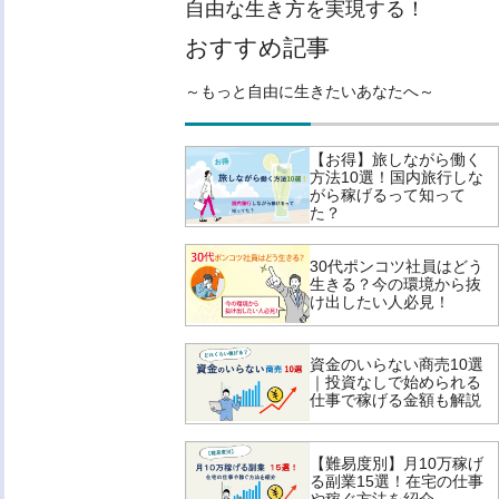
自由な生き方を実現する！
おすすめ記事
～もっと自由に生きたいあなたへ～
【お得】旅しながら働く
方法10選！国内旅行しな
がら稼げるって知って
た？
30代ポンコツ社員はどう
生きる？今の環境から抜
け出したい人必見！
資金のいらない商売10選
｜投資なしで始められる
仕事で稼げる金額も解説
【難易度別】月10万稼げ
る副業15選！在宅の仕事
や稼ぐ方法を紹介