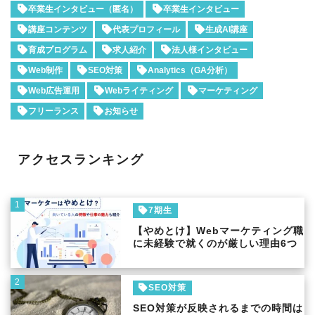
卒業生インタビュー（匿名）
卒業生インタビュー
講座コンテンツ
代表プロフィール
生成AI講座
育成プログラム
求人紹介
法人様インタビュー
Web制作
SEO対策
Analytics（GA分析）
Web広告運用
Webライティング
マーケティング
フリーランス
お知らせ
アクセスランキング
1
7期生
【やめとけ】Webマーケティング職
に未経験で就くのが厳しい理由6つ
2
SEO対策
SEO対策が反映されるまでの時間は