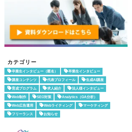
カテゴリー
卒業生インタビュー（匿名）
卒業生インタビュー
講座コンテンツ
代表プロフィール
生成AI講座
育成プログラム
求人紹介
法人様インタビュー
Web制作
SEO対策
Analytics（GA分析）
Web広告運用
Webライティング
マーケティング
フリーランス
お知らせ