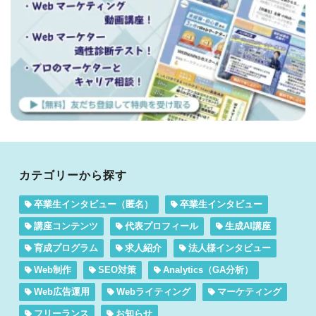
カテゴリーから探す
卒業生インタビュー（匿名）
卒業生インタビュー
講座コンテンツ
代表プロフィール
生成AI講座
育成プログラム
求人紹介
法人様インタビュー
Web制作
SEO対策
Analytics（GA分析）
Web広告運用
Webライティング
マーケティング
フリーランス
お知らせ