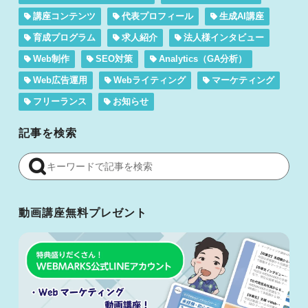
講座コンテンツ
代表プロフィール
生成AI講座
育成プログラム
求人紹介
法人様インタビュー
Web制作
SEO対策
Analytics（GA分析）
Web広告運用
Webライティング
マーケティング
フリーランス
お知らせ
記事を検索
動画講座無料プレゼント