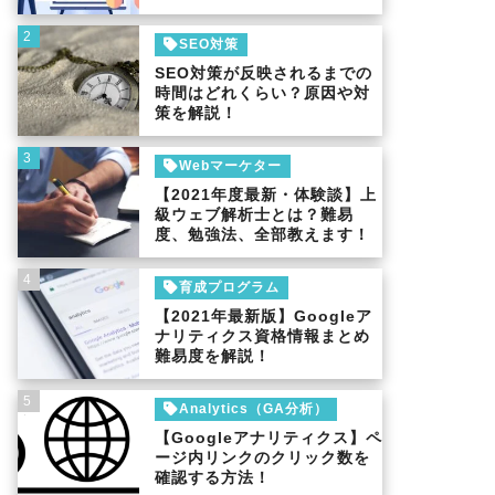
2
SEO対策
SEO対策が反映されるまでの
時間はどれくらい？原因や対
策を解説！
3
Webマーケター
【2021年度最新・体験談】上
級ウェブ解析士とは？難易
度、勉強法、全部教えます！
4
育成プログラム
【2021年最新版】Googleア
ナリティクス資格情報まとめ
難易度を解説！
5
Analytics（GA分析）
【Googleアナリティクス】ペ
ージ内リンクのクリック数を
確認する方法！