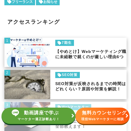
フリーランス
お知らせ
アクセスランキング
1
7期生
【やめとけ】Webマーケティング職
に未経験で就くのが厳しい理由6つ
2
SEO対策
SEO対策が反映されるまでの時間は
どれくらい？原因や対策を解説！
3
Webマーケター
動画講座で学ぶ
無料カウンセリング
【2021年度最新・体験談】上級ウ
マーケター適正診断あり！
現役Webマーケターに相談
ェブ解析士とは？難易度、勉強法、
全部教えます！