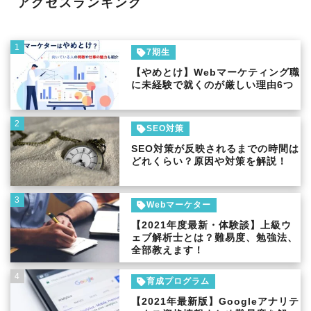
アクセスランキング
1
7期生
【やめとけ】Webマーケティング職
に未経験で就くのが厳しい理由6つ
2
SEO対策
SEO対策が反映されるまでの時間は
どれくらい？原因や対策を解説！
3
Webマーケター
【2021年度最新・体験談】上級ウ
ェブ解析士とは？難易度、勉強法、
全部教えます！
4
育成プログラム
【2021年最新版】Googleアナリテ