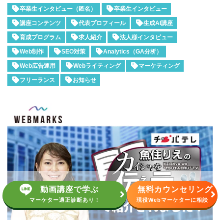
卒業生インタビュー（匿名）
卒業生インタビュー
講座コンテンツ
代表プロフィール
生成AI講座
育成プログラム
求人紹介
法人様インタビュー
Web制作
SEO対策
Analytics（GA分析）
Web広告運用
Webライティング
マーケティング
フリーランス
お知らせ
動画講座で学ぶ
無料カウンセリング
マーケター適正診断あり！
現役Webマーケターに相談