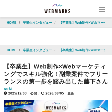
HOME
/
卒業生インタビュー
/
【卒業生】Web制作×Webマー
HOME
/
卒業生インタビュー
/
【卒業生】Web制作×Webマー
【卒業生】Web制作×Webマーケティ
ングでスキル強化！副業案件でフリー
ランスの第一歩を踏み出した藤下さん
seki
2025/12/03
公開
/
2026/08/05 更新