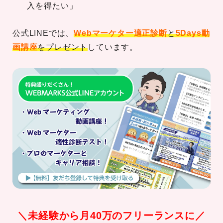
入を得たい」
公式LINEでは、
Webマーケター適正診断
と
5Days動
画講座
をプレゼント
しています。
＼未経験から月40万のフリーランスに／