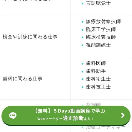
言語聴覚士
診療放射線技師
臨床工学技師
検査や訓練に関わる仕事
臨床検査技師
視能訓練士
歯科医師
歯科助手
歯科に関わる仕事
歯科衛生士
歯科技工士
薬剤師
【無料】５Days動画講座で学ぶ
医薬情報担当者
適正診断
（MR）
Webマーケター
あり！
薬に関わる仕事
治験コーディネー