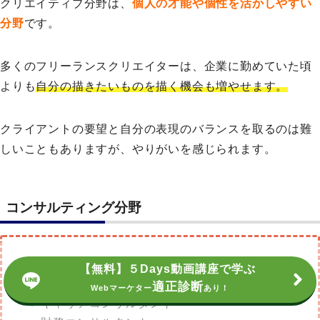
クリエイティブ分野は、
個人の才能や個性を活かしやすい
分野
です。
多くのフリーランスクリエイターは、企業に勤めていた頃
よりも
自分の描きたいものを描く機会も増やせます。
クライアントの要望と自分の表現のバランスを取るのは難
しいこともありますが、やりがいを感じられます。
コンサルティング分野
経営コンサルタント
【無料】５Days動画講座で学ぶ
マーケティングコンサルタント
適正診断
Webマーケター
あり！
キャリアコンサルタント