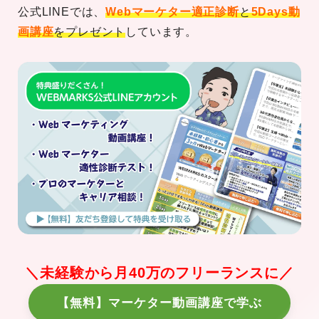
公式LINEでは、
Webマーケター適正診断
と
5Days動
画講座
をプレゼント
しています。
＼未経験から月40万のフリーランスに／
【無料】マーケター動画講座で学ぶ