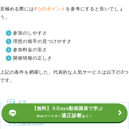
見極める際には
4つのポイント
を参考にすると良いでしょ
う。
参加のしやすさ
理想の相手の見つけやすさ
参加料金の安さ
開催情報の正しさ
上記の条件を網羅した、代表的な人気サービスは以下の3つ
です。
【無料】５Days動画講座で学ぶ
【PARTY PARTY】婚活パーティー・街コン運営サ
適正診断
Webマーケター
あり！
イト｜婚活はIBJ