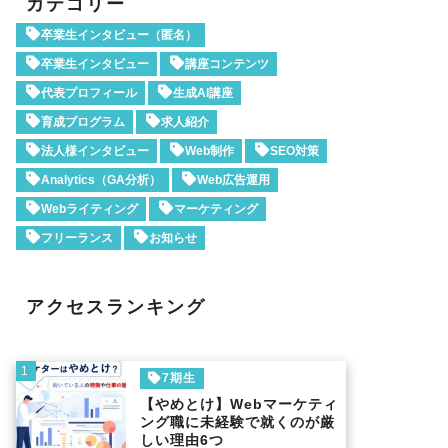
カテゴリー
卒業生インタビュー（匿名）
卒業生インタビュー
講座コンテンツ
代表プロフィール
生成AI講座
育成プログラム
求人紹介
法人様インタビュー
Web制作
SEO対策
Analytics（GA分析）
Web広告運用
Webライティング
マーケティング
フリーランス
お知らせ
アクセスランキング
1
7期生
【やめとけ】Webマーケティ
ング職に未経験で就くのが厳
しい理由6つ