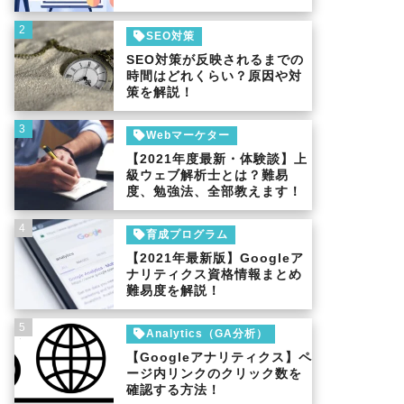
2
SEO対策
SEO対策が反映されるまでの
時間はどれくらい？原因や対
策を解説！
3
Webマーケター
【2021年度最新・体験談】上
級ウェブ解析士とは？難易
度、勉強法、全部教えます！
4
育成プログラム
【2021年最新版】Googleア
ナリティクス資格情報まとめ
難易度を解説！
5
Analytics（GA分析）
【Googleアナリティクス】ペ
ージ内リンクのクリック数を
確認する方法！