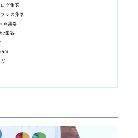
ブログ集客
ドプレス集客
ook集客
be集客
r
ram
マガ