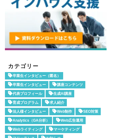
カテゴリー
卒業生インタビュー（匿名）
卒業生インタビュー
講座コンテンツ
代表プロフィール
生成AI講座
育成プログラム
求人紹介
法人様インタビュー
Web制作
SEO対策
Analytics（GA分析）
Web広告運用
Webライティング
マーケティング