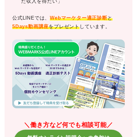
た収入を得たい」
公式LINEでは、
Webマーケター適正診断
と
5Days動画講座
をプレゼント
しています。
＼働き方など何でも相談可能／