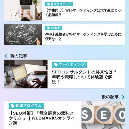
育成プログラム
【学生向け】Webマーケティングは大学生にとっ
て必須科目
12期生
Web未経験者がWebマーケティングを学ぶために
必要なこと
前の記事
マーケティング
SEOコンサルタントの将来性は？
年収や転職について体験談で解
説！
後の記事
育成プログラム
【SEO対策】「競合調査の意味と
やり方 」｜WEBMARKSオンライ
ン講...