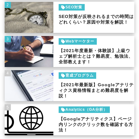
2
SEO対策
SEO対策が反映されるまでの時間は
どれくらい？原因や対策を解説！
3
Webマーケター
【2021年度最新・体験談】上級ウ
ェブ解析士とは？難易度、勉強法、
全部教えます！
4
育成プログラム
【2021年最新版】Googleアナリテ
ィクス資格情報まとめ難易度を解
説！
5
Analytics（GA分析）
【Googleアナリティクス】ページ
内リンクのクリック数を確認する方
法！