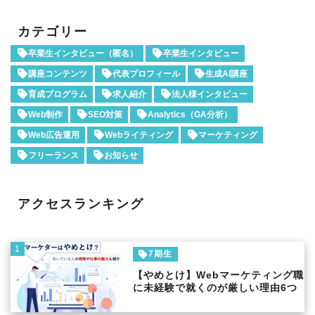
カテゴリー
卒業生インタビュー（匿名）
卒業生インタビュー
講座コンテンツ
代表プロフィール
生成AI講座
育成プログラム
求人紹介
法人様インタビュー
Web制作
SEO対策
Analytics（GA分析）
Web広告運用
Webライティング
マーケティング
フリーランス
お知らせ
アクセスランキング
1
7期生
【やめとけ】Webマーケティング職
に未経験で就くのが厳しい理由6つ