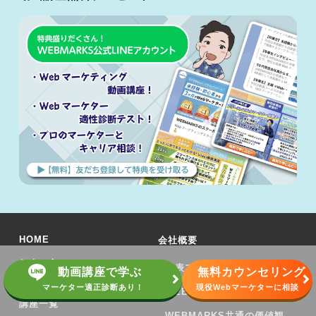
HOME
会社概要
個人の方へ
代表プロフィール
動画講座で学ぶ
無料カウンセリング
マーケター適正診断あり！
現役Webマーケターに相談
Webマーケティングスクール
WEBMARKSのメンバー
講座一覧
WEBMARKS共通の価値観