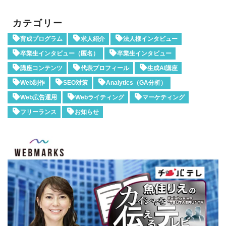
カテゴリー
育成プログラム
求人紹介
法人様インタビュー
卒業生インタビュー（匿名）
卒業生インタビュー
講座コンテンツ
代表プロフィール
生成AI講座
Web制作
SEO対策
Analytics（GA分析）
Web広告運用
Webライティング
マーケティング
フリーランス
お知らせ