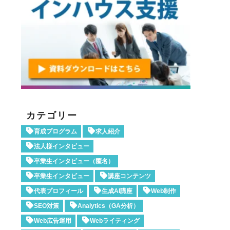
カテゴリー
育成プログラム
求人紹介
法人様インタビュー
卒業生インタビュー（匿名）
卒業生インタビュー
講座コンテンツ
代表プロフィール
生成AI講座
Web制作
SEO対策
Analytics（GA分析）
Web広告運用
Webライティング