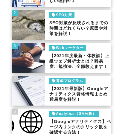
しい理由6つ
2
SEO対策
SEO対策が反映されるまでの
時間はどれくらい？原因や対
策を解説！
3
Webマーケター
【2021年度最新・体験談】上
級ウェブ解析士とは？難易
度、勉強法、全部教えます！
4
育成プログラム
【2021年最新版】Googleア
ナリティクス資格情報まとめ
難易度を解説！
5
Analytics（GA分析）
【Googleアナリティクス】ペ
ージ内リンクのクリック数を
確認する方法！