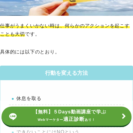
仕事がうまくいかない時は、何らかのアクションを起こす
ことも大切
です。
具体的には以下のとおり。
行動を変える方法
休息を取る
上司や同僚にアドバイスをもらう
【無料】５Days動画講座で学ぶ
適正診断
Webマーケター
あり！
時間に余裕をもって仕事に取り組む
できないことにはNOという