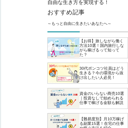
自由な生き方を実現する！
おすすめ記事
～もっと自由に生きたいあなたへ～
【お得】旅しながら働く
方法10選！国内旅行しな
がら稼げるって知って
た？
30代ポンコツ社員はどう
生きる？今の環境から抜
け出したい人必見！
資金のいらない商売10選
｜投資なしで始められる
仕事で稼げる金額も解説
【難易度別】月10万稼げ
る副業15選！在宅の仕事
や稼ぐ方法を紹介