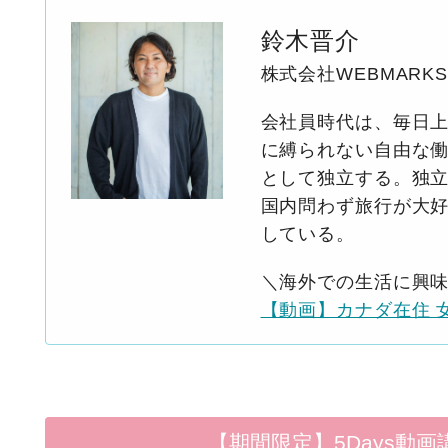
鈴木晋介
株式会社WEBMARK
会社員時代は、毎日上
に縛られない自由な働
として独立する。独立
国内問わず旅行が大
している。
＼海外での生活に興
【動画】カナダ在住 
【期間限定】5Days動