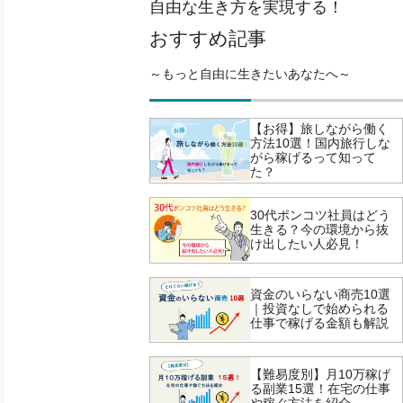
自由な生き方を実現する！
おすすめ記事
～もっと自由に生きたいあなたへ～
【お得】旅しながら働く
方法10選！国内旅行しな
がら稼げるって知って
た？
30代ポンコツ社員はどう
生きる？今の環境から抜
け出したい人必見！
資金のいらない商売10選
｜投資なしで始められる
仕事で稼げる金額も解説
【難易度別】月10万稼げ
る副業15選！在宅の仕事
や稼ぐ方法を紹介